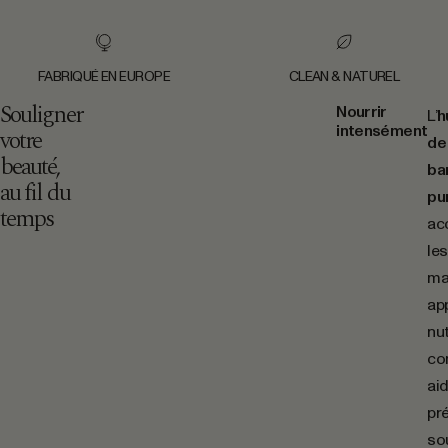
FABRIQUÉ EN EUROPE
CLEAN & NATUREL
Souligner
Nourrir
L’
h
intensément
votre
de
beauté,
ba
au fil du
pu
temps
ac
le
ma
ap
nut
con
aid
pré
so