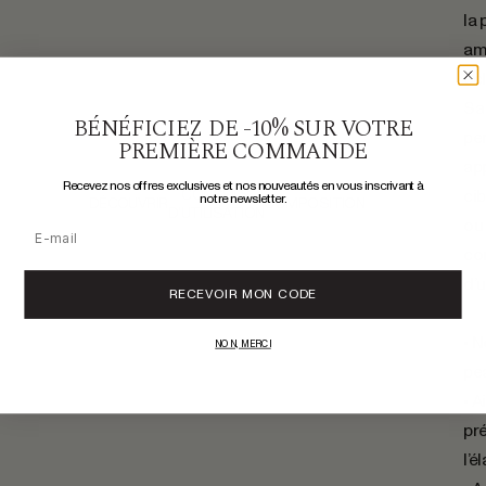
la 
am
écl
Sa
BÉNÉFICIEZ DE -10% SUR VOTRE
pe
PREMIÈRE COMMANDE
app
Recevez nos offres exclusives et nos nouveautés en vous inscrivant à
CONSEILS
cib
notre newsletter.
DÉCOUVRIR
COMPOSITION
D'UTILISATION
ou
Email
co
d’u
RECEVOIR MON CODE
• N
NON, MERCI
pe
• A
pr
l’é