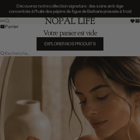
Passer au contenu
Découvrez notre collection signature : des soins anti-âge
concentrés à l'huile des pépins de figue de Barbarie pressée à froid
Découvrez notre collection signature : des
Nopal Life
Recherche
Ouvrir
Menu
Panier
Votre panier est vide
EXPLORER NOS PRODUITS
Recherche...