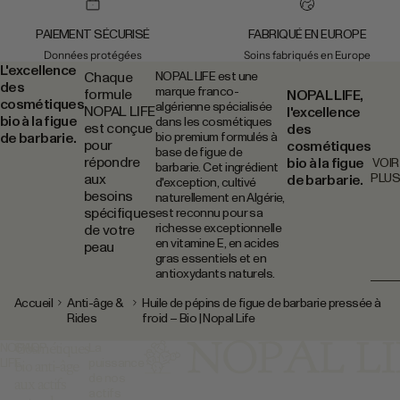
la peau, pas de
tolérées
la transformer.
les peau
PAIEMENT SÉCURISÉ
FABRIQUÉ EN EUROPE
sensibles
conditio
Données protégées
Soins fabriqués en Europe
L'excellence
choisir 
Chaque
NOPAL LIFE est une
actifs
des
marque franco-
formule
NOPAL LIFE,
adaptés 
cosmétiques
algérienne spécialisée
NOPAL LIFE
l'excellence
de respe
bio à la figue
dans les cosmétiques
est conçue
des
une rout
de barbarie.
bio premium formulés à
pour
cosmétiques
progress
base de figue de
répondre
bio à la figue
VOIR
barbarie. Cet ingrédient
PLUS
aux
de barbarie.
d'exception, cultivé
besoins
naturellement en Algérie,
spécifiques
est reconnu pour sa
richesse exceptionnelle
de votre
en vitamine E, en acides
peau
gras essentiels et en
antioxydants naturels.
Accueil
Anti-âge &
Huile de pépins de figue de barbarie pressée à
Rides
froid – Bio | Nopal Life
Cosmétiques
NOPAL
SHOP
La
bio anti-âge
LIFE
puissance
de nos
aux actifs
actifs