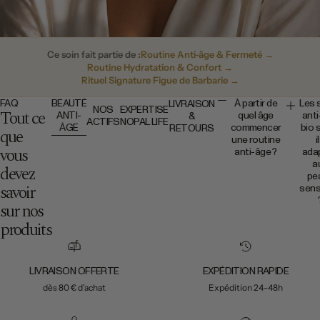
Ce soin fait partie de :
Routine Anti-âge & Fermeté →
Routine Hydratation & Confort →
Rituel Signature Figue de Barbarie →
FAQ
BEAUTÉ
À partir de
Les 
LIVRAISON
NOS
EXPERTISE
Tout ce
ANTI-
quel âge
anti
&
ACTIFS
NOPAL LIFE
ÂGE
commencer
bio 
RETOURS
que
une routine
i
vous
anti-âge ?
ada
a
devez
Il n’y a pas d’âge
pe
précis. Une
savoir
sens
routine anti-
sur nos
âge peut être
adoptée dès
Oui, les 
produits
que la peau
anti-âge
montre des
naturels
signes de
bio
déshydratation,
privilégi
LIVRAISON OFFERTE
EXPÉDITION RAPIDE
de perte d’éclat
des form
dès 80 € d'achat
Expédition 24-48h
ou de fermeté.
plus dou
L’objectif est
souvent
d’accompagner
mieux