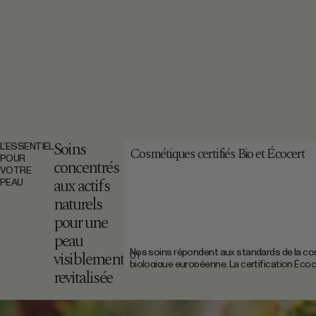
LIFE
€
AJOUTER
Prix de vente
HUILE DE PÉPINS DE FIGUE DE BARBARIE
40,6
PRESSÉE À FROID – BIO | NOPAL LIFE
0 €
Soins
L’ESSENTIEL
Cosmétiques certifiés Bio et Écocert
POUR
concentrés
VOTRE
aux actifs
PEAU
naturels
pour une
peau
Nos soins répondent aux standards de la c
visiblement
01
biologique européenne. La certification Écoc
revitalisée
ingrédients d’origine naturelle, sans substa
controversées, et une traçabilité rigoureuse,
des matières premières jusqu’au produit final