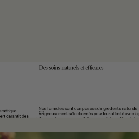
€
Des soins naturels et efficaces
Nos formules sont composées d’ingrédients naturels
osmétique
02
soigneusement sélectionnés pour leur affinité avec la
ert garantit des
Cette exigence permet d’allier naturalité et efficacité, 
nces
soins visibles sur la qualité de la peau au quotidien.
 de la sélection
.