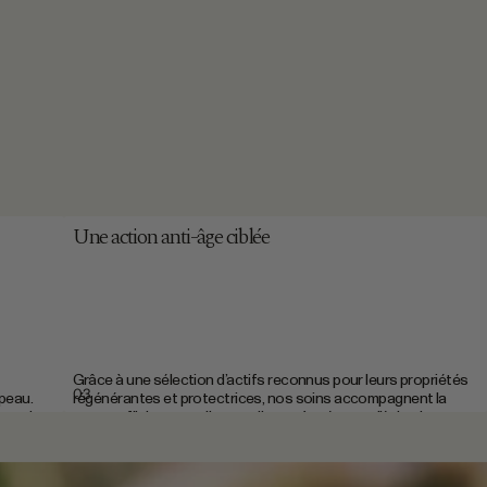
Une action anti-âge ciblée
Grâce à une sélection d’actifs reconnus pour leurs propriétés
03
 peau.
régénérantes et protectrices, nos soins accompagnent la
pour des
peau au fil du temps. Ils contribuent à préserver l’éclat, la
souplesse et le confort de la peau, sans agresser l’épiderme.