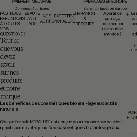
PAIEMENT SÉCURISÉ
FABRIQUÉS EN EUROPE
Données sécurisées
Soins fabriqués en Europe
FAQ : NOUS
BEAUTÉ
À partir de
Les
LIVRAISON
NOS
EXPERTISE
RÉPONDONS
ANTI-
quel âge
an
&
ACTIFS
NOPAL LIFE
À TOUTES
ÂGE
commencer
bi
RETOURS
VOS
une routine
QUESTIONS !
anti-âge ?
ad
Tout ce
Il n’y a pas d’âge
p
que vous
précis. Une
sen
routine anti-
devez
âge peut être
savoir
adoptée dès
Oui, le
que la peau
anti-â
sur nos
montre des
naturel
produits
signes de
bio
déshydratation,
privilég
et notre
de perte d’éclat
des fo
marque
ou de fermeté.
plus d
L’objectif est
souven
Les bénéfices des cosmétiques bio anti-âge aux actifs
d’accompagner
mieux
naturels
la peau, pas de
tolérée
VOIR
la transformer.
les pe
PLUS
sensibl
Chaque formule NOPAL LIFE est conçue pour répondre aux besoins
condit
cosmétiques bio anti-âge aux
spécifiques de votre peau. Nos
choisir
actifs naturels
offrent une approche plus respectueuse de la peau
actifs