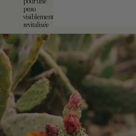
pour une
peau
visiblement
revitalisée
Nos soins répondent aux standards de la
cosmétique biologique européenne. La certif
Écocert garantit des ingrédients d’origine nat
sans substances controversées, et une traç
rigoureuse, de la sélection des matières pre
jusqu’au produit final.