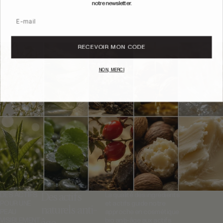
une peau
notre newsletter.
nourrit intensément et restaure
visiblement
l'éclat naturel de votre peau.
Email
revitalisée
RECEVOIR MON CODE
NON, MERCI
Des actifs
DES ACTIFS
La qualité des ingrédients
POUR UNE
et actifs guide notre
naturels anti-
PEAU
approche en cosmétique
VISIBLEMENT
bio anti-âge aux actifs