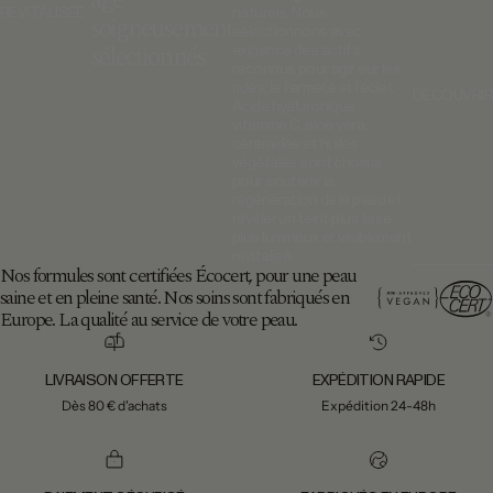
âge
REVITALISÉE
naturels. Nous
soigneusement
sélectionnons avec
sélectionnés
exigence des actifs
reconnus pour agir sur les
rides, la fermeté et l’éclat.
DÉCOUVRIR
Acide hyaluronique,
vitamine C, aloe vera,
céramides et huiles
végétales sont choisis
pour soutenir la
régénération de la peau et
révéler un teint plus lisse,
plus lumineux et visiblement
revitalisé.
Nos formules sont certifiées Écocert, pour une peau
saine et en pleine santé. Nos soins sont fabriqués en
Europe. La qualité au service de votre peau.
LIVRAISON OFFERTE
EXPÉDITION RAPIDE
Dès 80 € d'achats
Expédition 24-48h