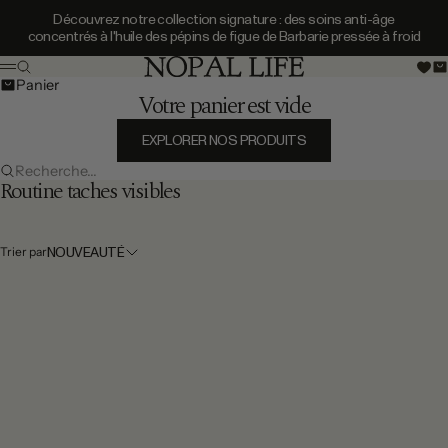
Passer au contenu
Découvrez notre collection signature : des soins anti-âge
concentrés à l'huile des pépins de figue de Barbarie pressée à froid
Découvrez notre collection signature : des
Nopal Life
Recherche
Ouvrir
Menu
Panier
Votre panier est vide
EXPLORER NOS PRODUITS
Recherche...
Routine taches visibles
Trier par
NOUVEAUTÉ
AJOUTER
AJOUTER
Pr
PEELING AHA 10% À L'ACIDE
2
Prix de vente
BOOSTER ANTIOXYDANT AU
23
LACTIQUE & ACIDE
3,
GINKGO BILOBA – PROTECTION
,8
HYALURONIQUE – ÉCLAT & GRAIN
8
& ÉCLAT | NOPAL LIFE
8
DE PEAU | NOPAL LIFE
8
€
€