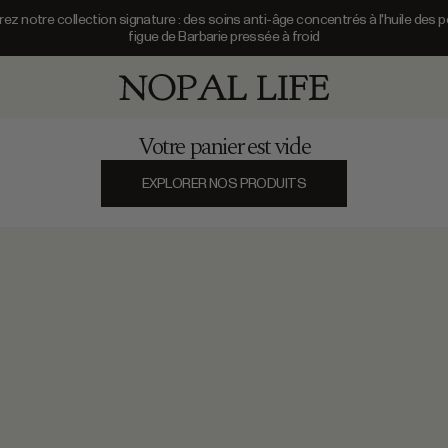
z notre collection signature : des soins anti-âge concentrés à l'huile des 
figue de Barbarie pressée à froid
Découvrez notre collection signature :
Nopal Life
Votre panier est vide
EXPLORER NOS PRODUITS
AJOUTER
Prix de vente
ANTE DOUCE AUX HUILES
28,
CRÈME DE JOUR HYDRATANTE À L'A
UILLAGE & IMPURETÉS |
80
DOUCEUR & CONFORT | NOPAL LIFE
€