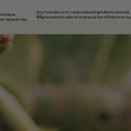
Nos formules sont composées d’ingrédients naturels
osmétique
02
soigneusement sélectionnés pour leur affinité avec la
ert garantit des
Cette exigence permet d’allier naturalité et efficacité, 
nces
soins visibles sur la qualité de la peau au quotidien.
 de la sélection
.