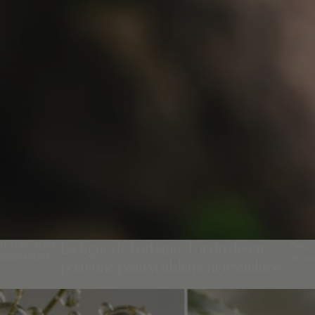
La figue de barbarie : l'or du désert
NOTRE ACTIF
Décou
SIGNATURE
except
pour une peau visiblement revitalisée