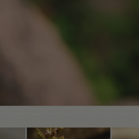
vrez le secret de beauté millénaire du Maghreb. Cultivée dans nos champs en A
ionnellement riche en vitamine E. Pressée à froid, elle réduit les signes de l'â