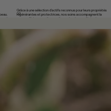
Grâce à une sélection d’actifs reconnus pour leurs propriétés
03
 peau.
régénérantes et protectrices, nos soins accompagnent la
pour des
peau au fil du temps. Ils contribuent à préserver l’éclat, la
souplesse et le confort de la peau, sans agresser l’épiderme.