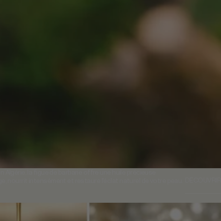
lgérie, la figue de barbarie offre une huile précieuse
DÉCOUVRIR
ge, nourrit intensément et restaure l'éclat naturel de votre peau.